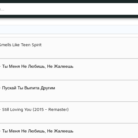
mells Like Teen Spirit
o - Ты Меня Не Любишь, Не Жалеешь
 - Пускай Ты Выпита Другим
- Still Loving You (2015 - Remaster)
o - Ты Меня Не Любишь, Не Жалеешь