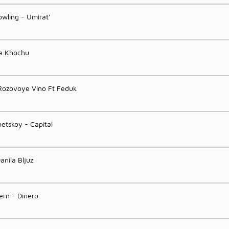
owling - Umirat'
Ja Khochu
Rozovoye Vino Ft Feduk
betskoy - Capital
Danila Bljuz
rn - Dinero