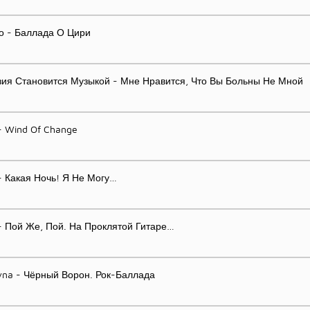
о - Баллада О Цири
зия Становится Музыкой - Мне Нравится, Что Вы Больны Не Мной
 - Wind Of Change
 - Какая Ночь! Я Не Могу…
o - Пой Же, Пой. На Проклятой Гитаре…
vna - Чёрный Ворон. Рок-Баллада