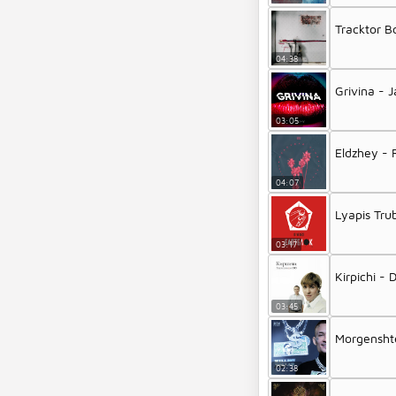
Tracktor B
04:38
Grivina - 
03:05
Eldzhey - 
04:07
Lyapis Tru
03:17
Kirpichi - 
03:45
Morgenshte
02:38