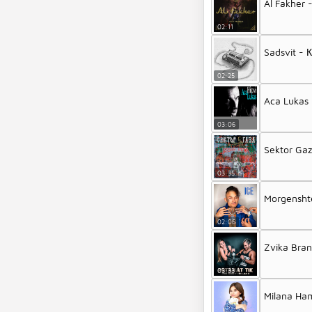
Al Fakher 
02:11
Sadsvit - 
02:25
Aca Lukas 
03:06
Sektor Gaz
03:35
Morgenshte
02:06
Zvika Bran
03:33
Milana Ha