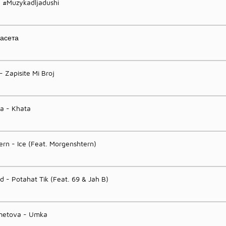
- #Muzykadljadushi
Касета
- Zapisite Mi Broj
a - Khata
rn - Ice (Feat. Morgenshtern)
d - Potahat Tik (Feat. 69 & Jah B)
metova - Umka