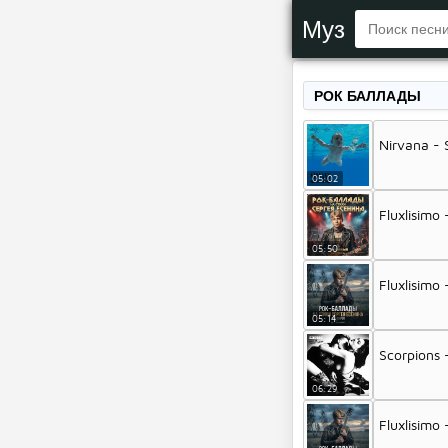
Муз
РОК БАЛЛАДЫ
Nirvana - S
05:02
Fluxlisim
05:50
Fluxlisimo
05:14
Scorpions 
06:29
Fluxlisim