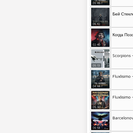
05:45
Бей Стекл
06:42
Когда Поэ
02:40
Scorpions
05:13
Fluxlisimo
04:44
Fluxlisim
05:30
Barcelono
06:58