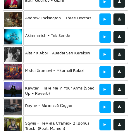
Botir Qodirov - Qizim
Andrew Lockington - Three Doctors
Akimmmich - Tek Sende
Altair X Abbi - Auadai Sen Kereksin
Misha Xramovi - Mkurnali Balaxi
Kawtar - Take Me In Your Arms (Sped
Up + Reverb)
Daybe - Матовый Седан
Sqwiij - Немига Статион 2 [Bonus
Track] (Feat. Mamen)