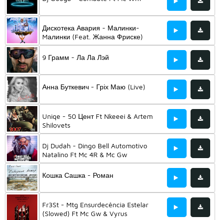
Дискотека Авария - Малинки-
Mалинки (Feat. Жанна Фриске)
9 Грамм - Ла Ла Лэй
Анна Буткевич - Гріх Маю (Live)
Uniqe - 50 Цент Ft Nkeeei & Artem
Shilovets
Dj Dudah - Dingo Bell Automotivo
Natalino Ft Mc 4R & Mc Gw
Кошка Сашка - Роман
Fr3St - Mtg Ensurdecência Estelar
(Slowed) Ft Mc Gw & Vyrus