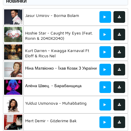
НОВИНКИ
Jasur Umirov - Borma Bolam
Hoshie Star - Caught My Eyes (Feat.
Ronin & 2040X2040)
Kurt Darren - Kwagga Karnaval Ft
Eloff & Ricus Nel
Ніна Матвієнко - Їхав Козак З України
Алёна Швец. - Барабанщица
Yulduz Usmonova - Muhabbating
Mert Demir - Gözlerime Bak