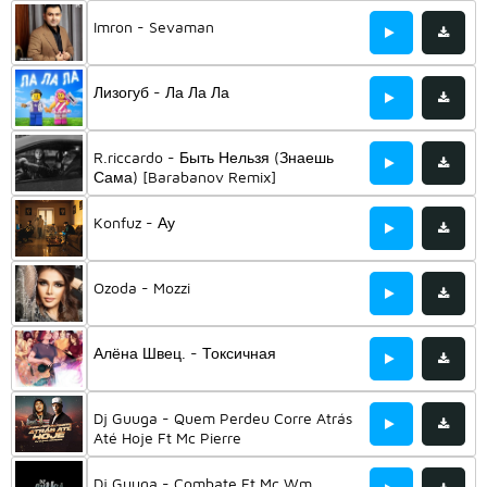
Imron - Sevaman
Лизогуб - Ла Ла Ла
R.riccardo - Быть Нельзя (Знаешь
Сама) [Barabanov Remix]
Konfuz - Ау
Ozoda - Mozzi
Алёна Швец. - Токсичная
Dj Guuga - Quem Perdeu Corre Atrás
Até Hoje Ft Mc Pierre
Dj Guuga - Combate Ft Mc Wm