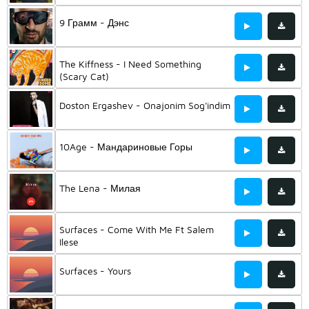
9 Грамм - Дэнс
The Kiffness - I Need Something
(Scary Cat)
Doston Ergashev - Onajonim Sog'indim
10Age - Мандариновые Горы
The Lena - Милая
Surfaces - Come With Me Ft Salem
Ilese
Surfaces - Yours